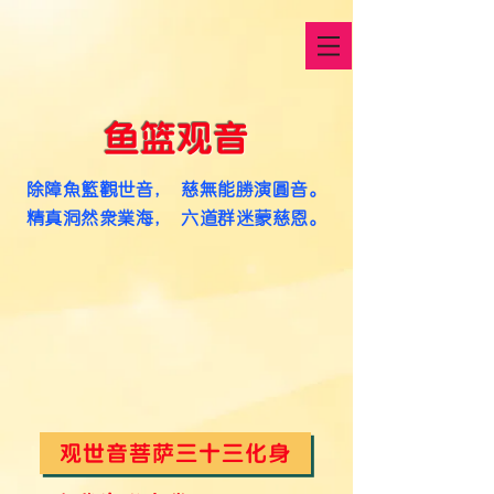
鱼篮观音
除障鱼篮观世音， 慈无能胜演圆音。
精真洞然众业海， 六道群迷蒙慈恩。
观世音菩萨三十三化身