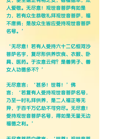
女，便生端正有相之女，宿植德本，众
人爱敬。无尽意！观世音菩萨有如是
力，若有众生恭敬礼拜观世音菩萨，福
不唐捐；是故众生皆应受持观世音菩萨
名号。’
‘无尽意！若有人受持六十二亿恒河沙
菩萨名字，复尽形供养饮食、衣服、卧
具、医药。于汝意云何？是善男子、善
女人功德多不？’
无尽意言：‘甚多！世尊！’佛
言：‘若复有人受持观世音菩萨名号，
乃至一时礼拜供养，是二人福正等无
异，于百千万亿劫不可穷尽。无尽意！
受持观世音菩萨名号，得如是无量无边
福德之利。’
无尽意菩萨白佛言：‘世尊！观世音菩