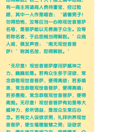
有一商主将诸商人赍持重宝，经过险
路，其中一人作是唱言：“诸善男子！
勿得恐怖，汝等应当一心称观世音菩萨
名号，是菩萨能以无畏施于众生。汝等
若称名者，于此怨贼当得解脱。”众商
人闻，俱发声言：“南无观世音菩
萨！”称其名故，即得解脱。’
‘无尽意！观世音菩萨摩诃萨威神之
力，巍巍如是。若有众生多于淫欲，常
念恭敬观世音菩萨，便得离欲；若多嗔
恚，常念恭敬观世音菩萨，便得离嗔；
若多愚痴，常念恭敬观世音菩萨，便得
离痴。无尽意！观世音菩萨有如是等大
威神力，多所饶益，是故众生常应心
念。若有女人设欲求男，礼拜供养观世
音菩萨，便生福德智慧之男；设欲求