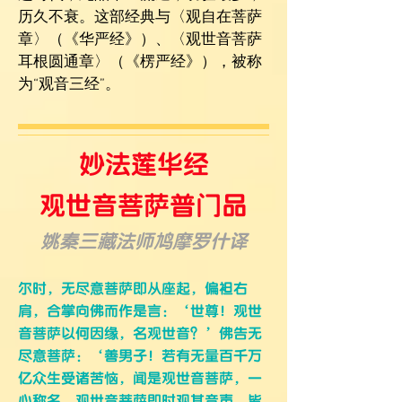
历久不衰。这部经典与〈
观自在菩萨
章
〉（《华严经》）、〈
观世音菩萨
耳根圆通章
〉（《楞严经》），被称
为“
观音三经
”。
妙法莲华经
观世音菩萨普门品
姚秦三藏法师鸠摩罗什译
尔时，无尽意菩萨即从座起，偏袒右
肩，合掌向佛而作是言：‘世尊！观世
音菩萨以何因缘，名观世音？’佛告无
尽意菩萨：‘善男子！若有无量百千万
亿众生受诸苦恼，闻是观世音菩萨，一
心称名，观世音菩萨即时观其音声，皆