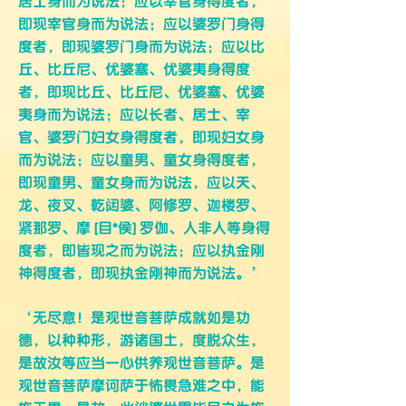
居士身而为说法；应以宰官身得度者，
即现宰官身而为说法；应以婆罗门身得
度者，即现婆罗门身而为说法；应以比
丘、比丘尼、优婆塞、优婆夷身得度
者，即现比丘、比丘尼、优婆塞、优婆
夷身而为说法；应以长者、居士、宰
官、婆罗门妇女身得度者，即现妇女身
而为说法；应以童男、童女身得度者，
即现童男、童女身而为说法，应以天、
龙、夜叉、乾闼婆、阿修罗、迦楼罗、
紧那罗、摩 [目*侯] 罗伽、人非人等身得
度者，即皆现之而为说法；应以执金刚
神得度者，即现执金刚神而为说法。’
‘无尽意！是观世音菩萨成就如是功
德，以种种形，游诸国土，度脱众生，
是故汝等应当一心供养观世音菩萨。是
观世音菩萨摩诃萨于怖畏急难之中，能