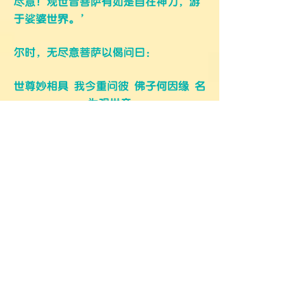
尽意！观世音菩萨有如是自在神力，游
于娑婆世界。’
尔时，无尽意菩萨以偈问曰：
世尊妙相具 我今重问彼
佛子何因缘 名
为观世音
具足妙相尊 偈答无尽意 汝听观音行 善
应诸方所
弘誓深如海 历劫不思议 侍多千亿佛 发
大清净愿
我为汝略说 闻名及见身 心念不空过 能
灭诸有苦
假使兴害意 推落大火坑 念彼观音力 火
坑变成池
或漂流巨海 龙鱼诸鬼难 念彼观音力 波
浪不能没
或在须弥峰 为人所推堕 念彼观音力 如