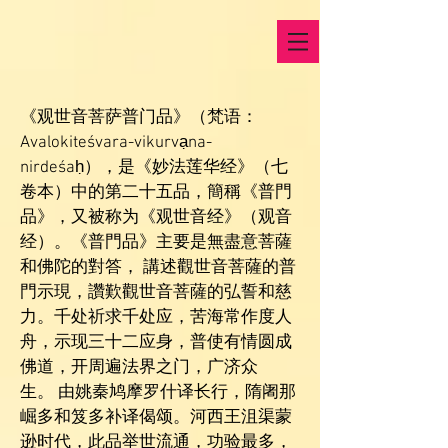
《观世音菩萨普门品》（
梵语
：
Avalokiteśvara-vikurvạna-
nirdeśaḥ），是《
妙法莲华经
》（七
卷本）中的第二十五
品
，簡稱《普門
品》，又被称为《观世音经》（观音
经）。《普門品》主要是無盡意菩薩
和佛陀的對答， 講述觀世音菩薩的普
門示現，讚歎觀世音菩薩的弘誓和慈
力。千处祈求千处应，苦海常作度人
舟，示现三十二应身，普使有情圆成
佛道，开周遍法界之门，广济众
生。 由
姚秦
鸠摩罗什
译
长行
，
隋
阇那
崛多
和
笈多
补译
偈颂
。
河西王
沮渠蒙
逊
时代，此品举世流通，功验最多，