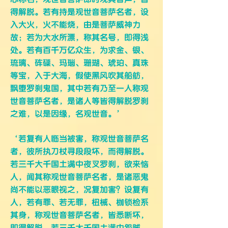
得解脱。若有持是观世音菩萨名者，设
入大火，火不能烧，由是菩萨威神力
故；若为大水所漂，称其名号，即得浅
处。若有百千万亿众生，为求金、银、
琉璃、砗磲、玛瑙、珊瑚、琥珀、真珠
等宝，入于大海，假使黑风吹其船舫，
飘堕罗刹鬼国，其中若有乃至一人称观
世音菩萨名者，是诸人等皆得解脱罗刹
之难，以是因缘，名观世音。’
‘若复有人临当被害，称观世音菩萨名
者，彼所执刀杖寻段段坏，而得解脱。
若三千大千国土满中夜叉罗刹，欲来恼
人，闻其称观世音菩萨名者，是诸恶鬼
尚不能以恶眼视之，况复加害？设复有
人，若有罪、若无罪，杻械、枷锁检系
其身，称观世音菩萨名者，皆悉断坏，
即得解脱。若三千大千国土满中怨贼，