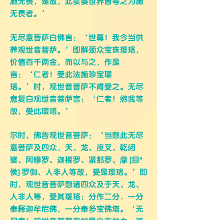
施无畏，是故，此娑婆世界皆号之为施
无畏者。’
无尽意菩萨白佛言：‘世尊！我今当供
养观世音菩萨。’即解颈众宝珠璎珞，
价值百千两金，而以与之，作是
言：‘仁者！受此法施珍宝璎
珞。’时，观世音菩萨不肯受之。无尽
意复白观世音菩萨言：‘仁者！愍我等
故，受此璎珞。’
尔时，佛告观世音菩萨：‘当愍此无尽
意菩萨及四众，天、龙、夜叉、乾闼
婆、阿修罗、迦楼罗、紧那罗、摩 [目*
侯] 罗伽、人非人等故，受是璎珞。’即
时，观世音菩萨愍诸四众及于天、龙、
人非人等，受其璎珞；分作二分，一分
奉释迦牟尼佛，一分奉多宝佛塔。‘无