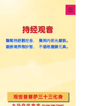
持经观音
声闻持经观世音， 觉照内明光严饰。
最胜境界微妙智， 不循根尘归元真。
观世音菩萨三十三化身
大华府观音堂
G
UAN YIN TANG