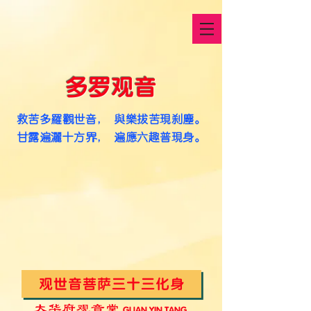
多罗观音
救苦多罗观世音， 与乐拔苦现刹尘。
​甘露遍洒十方界， 遍应六趣普现身。
观世音菩萨三十三化身
大华府观音堂
G
UAN YIN TANG